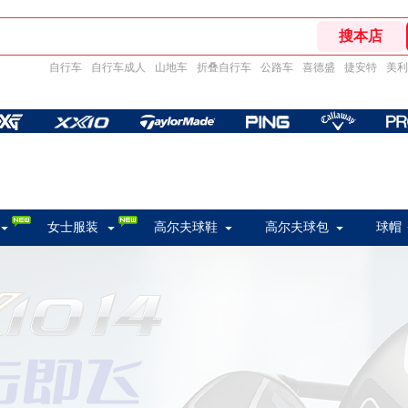
自行车
自行车成人
山地车
折叠自行车
公路车
喜德盛
捷安特
美利
女士服装
高尔夫球鞋
高尔夫球包
球帽