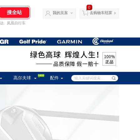
0
我的京东
去购物车结算
达
凤凰自行车
高尔夫球
配件