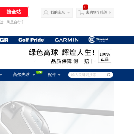
0
我的京东
去购物车结算
达
凤凰自行车
高尔夫球
配件