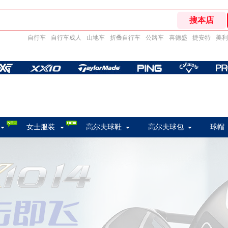
自行车
自行车成人
山地车
折叠自行车
公路车
喜德盛
捷安特
美利
女士服装
高尔夫球鞋
高尔夫球包
球帽